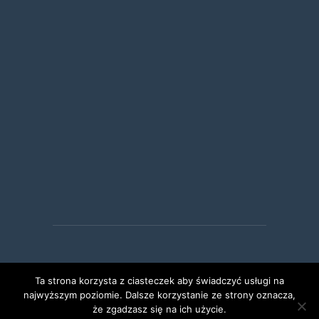
Ta strona korzysta z ciasteczek aby świadczyć usługi na
PCRF
@2022
najwyższym poziomie. Dalsze korzystanie ze strony oznacza,
że zgadzasz się na ich użycie.