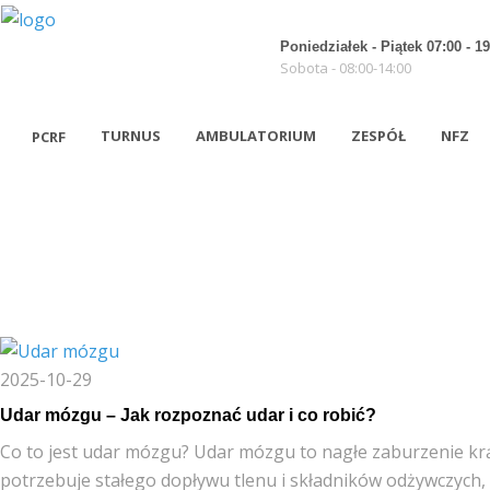
Poniedziałek - Piątek 07:00 - 19
Sobota - 08:00-14:00
TURNUS
AMBULATORIUM
ZESPÓŁ
NFZ
PCRF
PAŹDZIERNIK 2025
Nasza misja
Polityka prywatności
Struktura PCRF
RODO
Władze
Polityka Ochrony Dzieci
2025-10-29
Grupa Kapitałowa
Udar mózgu – Jak rozpoznać udar i co robić?
Dla Akcjonariuszy
Co to jest udar mózgu? Udar mózgu to nagłe zaburzenie k
potrzebuje stałego dopływu tlenu i składników odżywczyc