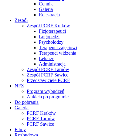
Cennik
Galeria
Rejestracja
Zespół
Zespół PCRF Kraków
Fizjoterapeuci
Logopedzi
Psycholodzy
Terapeuci zajęciowi
Terapeuci widzenia
Lekarze
Administracja
Zespół PCRF Tarnów
Zespół PCRF Sawice
Przedstawiciele PCRF
NFZ
Program wybudzeń
Ankieta po programie
Do pobrania
Galeria
PCRF Kraków
PCRF Tarnów
PCRF Sawice
Filmy
Rozbudowa