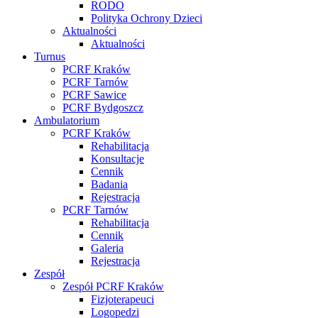
RODO
Polityka Ochrony Dzieci
Aktualności
Aktualności
Turnus
PCRF Kraków
PCRF Tarnów
PCRF Sawice
PCRF Bydgoszcz
Ambulatorium
PCRF Kraków
Rehabilitacja
Konsultacje
Cennik
Badania
Rejestracja
PCRF Tarnów
Rehabilitacja
Cennik
Galeria
Rejestracja
Zespół
Zespół PCRF Kraków
Fizjoterapeuci
Logopedzi