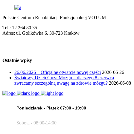
Polskie Centrum Rehabilitacji Funkcjonalnej VOTUM
Tel.: 12 264 80 35
Adres: ul. Golikówka 6, 30-723 Kraków
Ostatnie wpisy
26.06.2026 – Oficjalne otwarcie nowej części
2026-06-26
Światowy Dzień Guza Mózgu – dlaczego 8 czerwca
zwracamy szczególną uwagę na zdrowie mózgu?
2026-06-08
Poniedziałek - Piątek 07:00 - 19:00
Sobota - 08:00-14:00