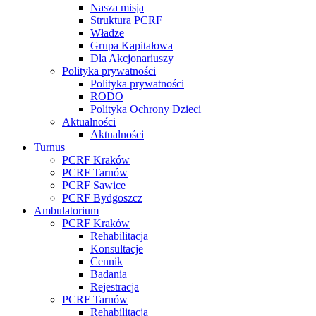
Nasza misja
Struktura PCRF
Władze
Grupa Kapitałowa
Dla Akcjonariuszy
Polityka prywatności
Polityka prywatności
RODO
Polityka Ochrony Dzieci
Aktualności
Aktualności
Turnus
PCRF Kraków
PCRF Tarnów
PCRF Sawice
PCRF Bydgoszcz
Ambulatorium
PCRF Kraków
Rehabilitacja
Konsultacje
Cennik
Badania
Rejestracja
PCRF Tarnów
Rehabilitacja