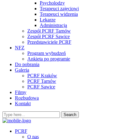
Psycholodzy
Terapeuci zajęciowi
Terapeuci widzenia
Lekarze
Administracja
Zespół PCRF Tarnów
Zespół PCRF Sawice
Przedstawiciele PCRF
NFZ
Program wybudzeń
Ankieta po programie
Do pobrania
Galeria
PCRF Kraków
PCRF Tarnów
PCRF Sawice
Filmy
Rozbudowa
Kontakt
PCRF
O nas