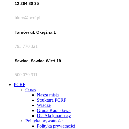
12 264 80 35
biuro@pcrf.pl
Tarnów ul. Okrężna 1
793 770 321
Sawice, Sawice Wieś 19
500 039 911
PCRF
O nas
Nasza misja
Struktura PCRF
Władze
Grupa Kapitałowa
Dla Akcjonariuszy
Polityka prywatności
Polityka prywatności