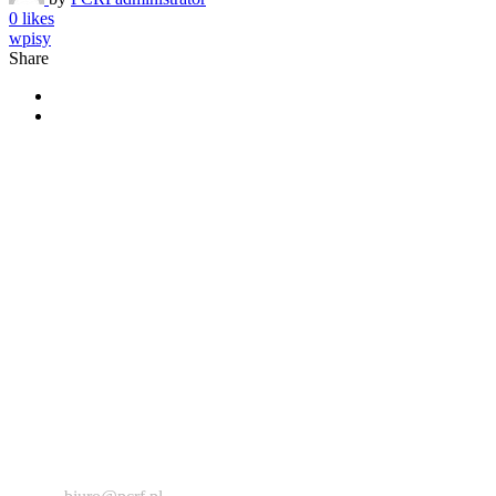
0 likes
wpisy
Share
Polskie Centrum Rehabilitacji Funkcjonalnej VOTUM
KRS: 0000290430
NIP: 679 294 28 95
Regon: 120501999
Sąd Rejonowy dla Krakowa-Śródmieścia w Krakowie, XI Wydział
Gospodarczy Krajowego Rejestru Sądowego
12 264 80 35